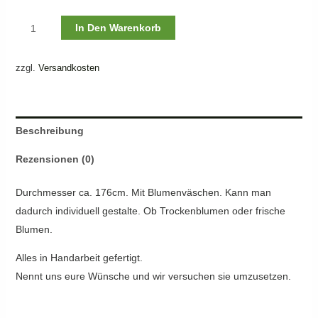
Osterdekoration
In Den Warenkorb
liebevoll
dekoriert
zzgl.
Versandkosten
mit
Blumenväschen
Menge
Beschreibung
Rezensionen (0)
Durchmesser ca. 176cm. Mit Blumenväschen. Kann man
dadurch individuell gestalte. Ob Trockenblumen oder frische
Blumen.
Alles in Handarbeit gefertigt.
Nennt uns eure Wünsche und wir versuchen sie umzusetzen.