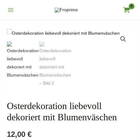
Zum
Inhalt
Main
springen
Menu
Osterdekoration liebevoll
dekoriert mit Blumenväschen
12,00
€