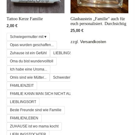
Tattoo Kerze Familie
Glasbaustein „Familie“ auch für
euch personalisiert. Durchsichtig
2,00
€
25,00
€
Schwiegermutter mit ♥
zzgl.
Versandkosten
Opas wurden geschaffen...
Zuhause ist ein Gefühl
LIEBLINGSBRUDER
Oma du bist wundervolltoll
Ich habe eine Uroma...
Omis sind wie Mütter...
Schwesterherz
FAMILIENZEIT
FAMILIE KANN MAN SICH NICHT AUSSUCHEN
LIEBLINGSORT
Beste Freunde sind wie Familie
FAMILIENLEBEN
ZUHAUSE ist wo mama kocht
LIEBLINGSTOCHTER