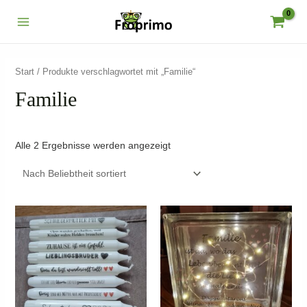
Zum
Inhalt
Main
springen
Menu
Start
/ Produkte verschlagwortet mit „Familie“
Familie
Nach
Alle 2 Ergebnisse werden angezeigt
Beliebtheit
sortiert