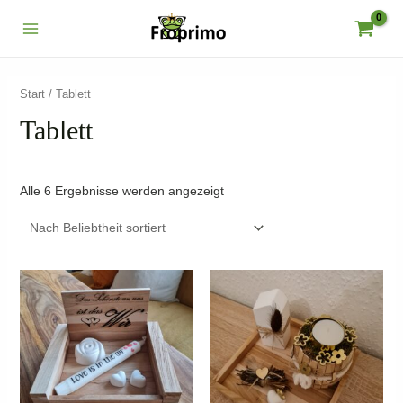
Zum
Inhalt
Main
springen
Menu
Start
/ Tablett
Tablett
Nach
Alle 6 Ergebnisse werden angezeigt
Beliebtheit
sortiert